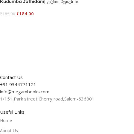
Kudumba Jothidam| குடும்ப ஜோதிடம்
₹
184.00
₹
185.00
Read More
Contact Us
+91 9344771121
info@megambooks.com
1/151,Park street,Cherry road,Salem-636001
Useful Links
Home
About Us