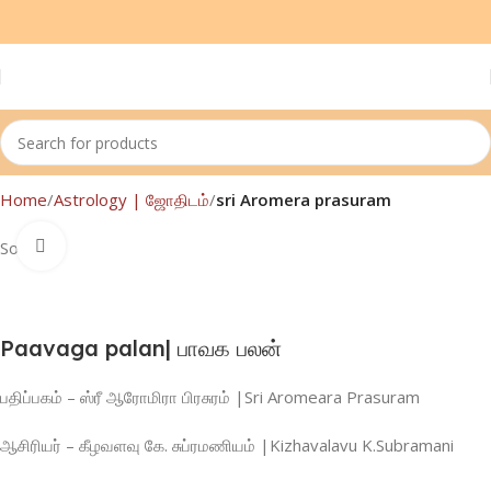
Home
Astrology | ஜோதிடம்
sri Aromera prasuram
Click to enlarge
Sold out
Paavaga palan| பாவக பலன்
பதிப்பகம் – ஸ்ரீ ஆரோமிரா பிரசுரம் |Sri Aromeara Prasuram
ஆசிரியர் – கீழவளவு கே. சுப்ரமணியம் |Kizhavalavu K.Subramani