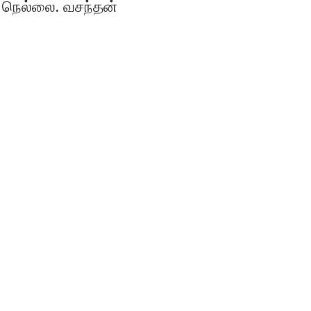
நெல்லை. வசந்தன்