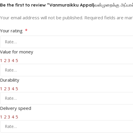
Be the first to review “Vanmuraikku Appal|வன்முறைக்கு அப்பால
Your email address will not be published.
Required fields are ma
*
Your rating
Value for money
1
2
3
4
5
Durability
1
2
3
4
5
Delivery speed
1
2
3
4
5