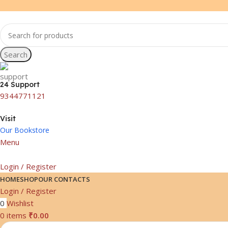
Search
24 Support
9344771121
Visit
Our Bookstore
Menu
Login / Register
HOME
SHOP
OUR CONTACTS
Login / Register
0
Wishlist
0
items
₹
0.00