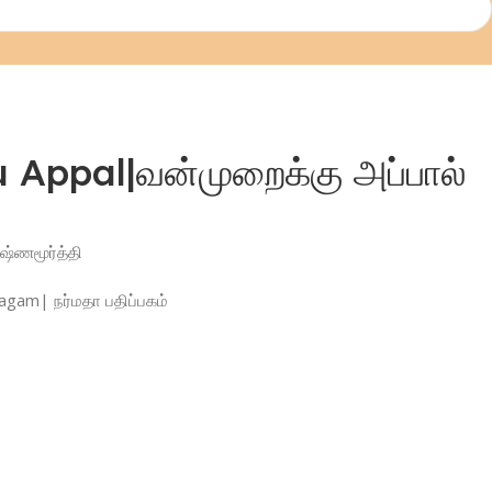
Appal|வன்முறைக்கு அப்பால்
ஷ்ணமூர்த்தி
agam| நர்மதா பதிப்பகம்