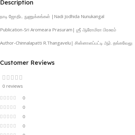
Description
நாடி ஜோதிட நுணுக்கங்கள் |Nadi Jodhida Nunukangal
Publication-Sri Aromeara Prasuram| ஶ்ரீ ஆரோமிரா பிரசுரம்
Author-Chinnalapatti R.Thangavelu| சின்னாளப்பட்டி ஆர். தங்கவேலு
Customer Reviews
0 reviews
0
0
0
0
0