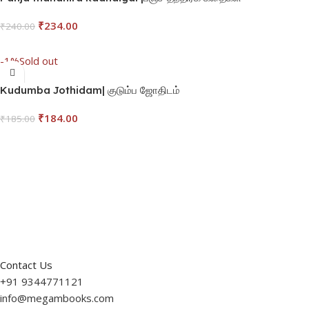
₹
234.00
₹
240.00
Add To Cart
-1%
Sold out
Kudumba Jothidam| குடும்ப ஜோதிடம்
₹
184.00
₹
185.00
Read More
Contact Us
+91 9344771121
info@megambooks.com