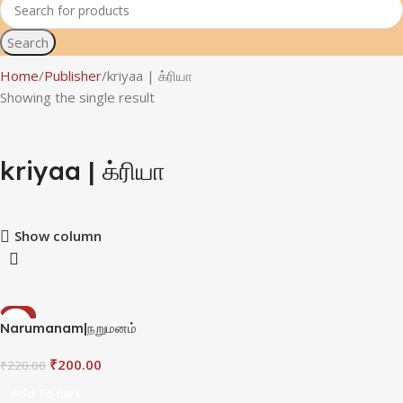
Search
Home
Publisher
kriyaa | க்ரியா
Showing the single result
kriyaa | க்ரியா
Show column
-9%
Narumanam|நறுமனம்
₹
200.00
₹
220.00
Add To Cart