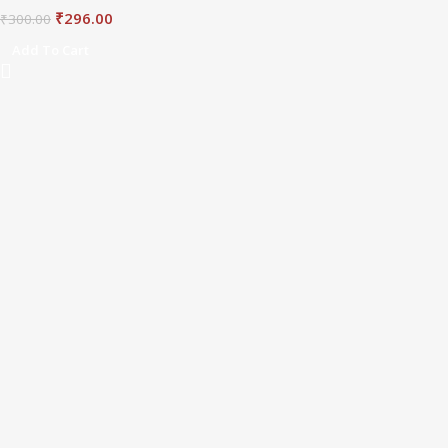
₹
296.00
₹
300.00
Add To Cart