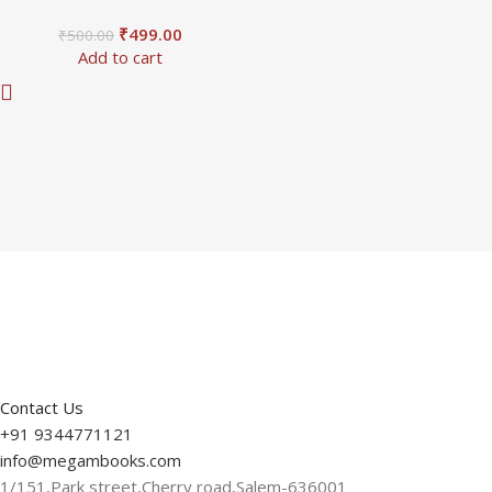
₹
499.00
₹
500.00
Add to cart
Contact Us
+91 9344771121
info@megambooks.com
1/151,Park street,Cherry road,Salem-636001