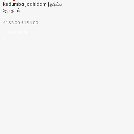
-1%
kudumba jodhidam |குடும்ப
SOLD OUT
ஜோதிடம்
₹
185.00
₹
184.00
Read More