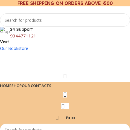
FREE SHIPPING ON ORDERS ABOVE ₹ 500
24 Support
9344771121
Visit
Our Bookstore
HOME
SHOP
OUR CONTACTS
₹
0.00