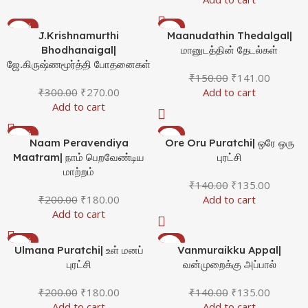
-10%
-6%
J.Krishnamurthi
Maanudathin Thedalgal|
Bhodhanaigal|
மானுடத்தின் தேடல்கள்
ஜே.கிருஷ்ணமூர்த்தி போதனைகள்
₹
150.00
₹
141.00
₹
300.00
₹
270.00
Add to cart
Add to cart
-10%
-4%
Naam Peravendiya
Ore Oru Puratchi| ஒரே ஒரு
Maatram| நாம் பெறவேண்டிய
புரட்சி
மாற்றம்
₹
140.00
₹
135.00
₹
200.00
₹
180.00
Add to cart
Add to cart
-10%
-4%
Ulmana Puratchi| உள் மனப்
Vanmuraikku Appal|
புரட்சி
வன்முறைக்கு அப்பால்
₹
200.00
₹
180.00
₹
140.00
₹
135.00
Add to cart
Add to cart