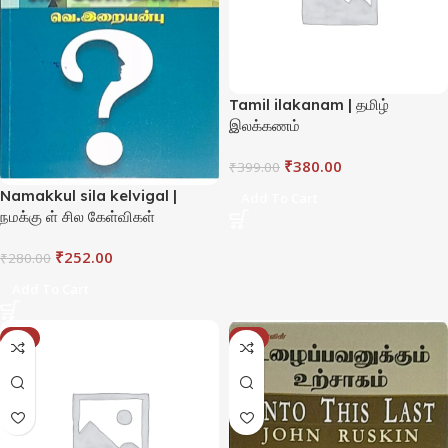
Tamil ilakanam | தமிழ்
இலக்கணம்
₹
380.00
₹
399.00
Namakkul sila kelvigal |
Add To Cart
நமக்கு ள் சில கேள்விகள்
₹
252.00
₹
280.00
Add To Cart
-2%
-4%