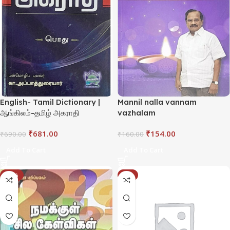
English- Tamil Dictionary |
Mannil nalla vannam
ஆங்கிலம்-தமிழ் அகராதி
vazhalam
₹
681.00
₹
154.00
₹
690.00
₹
160.00
Add To Cart
Add To Cart
-10%
-5%