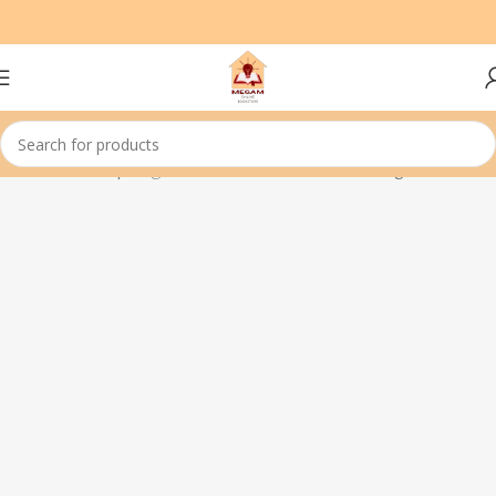
Home
General|பொது
Showing all 8 results