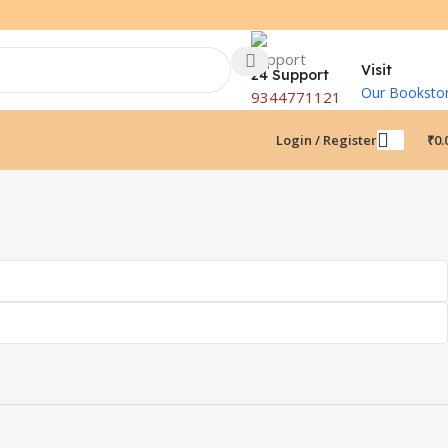
Visit
24 Support
Our Booksto
9344771121
Login / Register
₹
0.