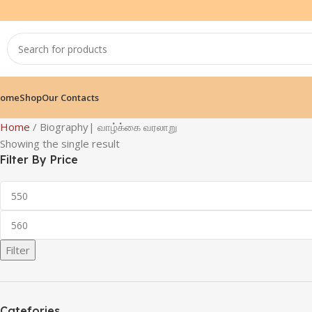
ome
Shop
Our Contacts
Home
Biography| வாழ்க்கை வரலாறு
Showing the single result
Filter By Price
Filter
Catefories