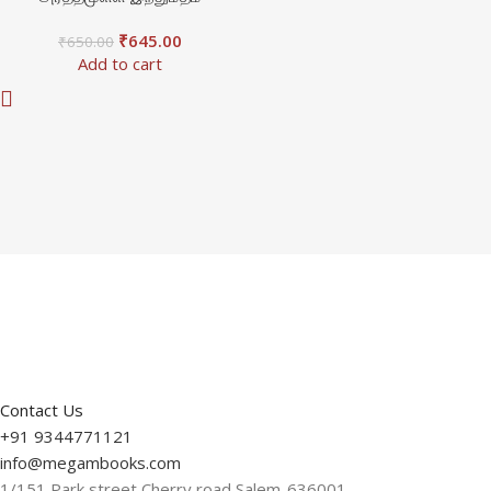
₹
645.00
₹
650.00
Add to cart
Contact Us
+91 9344771121
info@megambooks.com
1/151,Park street,Cherry road,Salem-636001