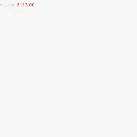
₹
113.00
₹
123.00
Add To Cart