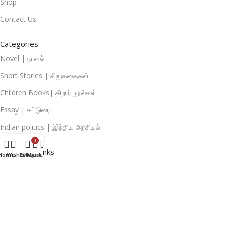
Shop
Contact Us
Categories
Novel | நாவல்
Short Stories | சிறுகதைகள்
Children Books| சிறார் நூல்கள்
Essay | கட்டுரை
Indian politics | இந்திய அரசியல்
0
Important Links
Home
Wishlist
Shop
My account
Cart
Terms And Conditions
Privacy Policies
Return And Refund Policies
Shipping Policies